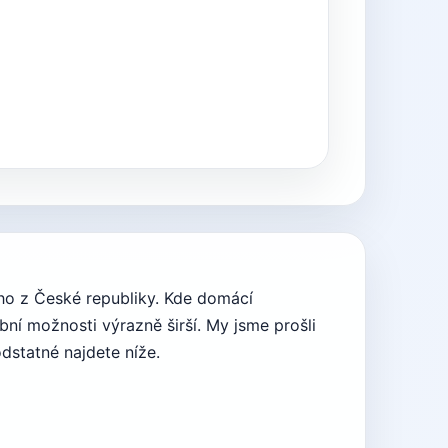
ého z České republiky. Kde domácí
ební možnosti výrazně širší. My jsme prošli
dstatné najdete níže.