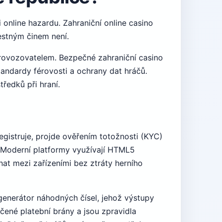
online hazardu. Zahraniční online casino
estným činem není.
provozovatelem. Bezpečné zahraniční casino
andardy férovosti a ochrany dat hráčů.
ředků při hraní.
registruje, projde ověřením totožnosti (KYC)
e. Moderní platformy využívají HTML5
ínat mezi zařízeními bez ztráty herního
 generátor náhodných čísel, jehož výstupy
čené platební brány a jsou zpravidla