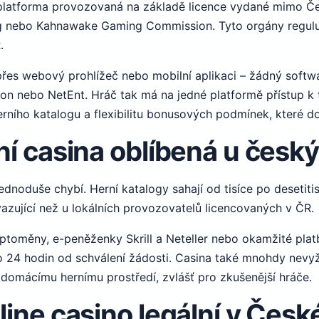
 platforma provozovaná na základě licence vydané mimo Čes
nebo Kahnawake Gaming Commission. Tyto orgány regulují 
.
přes webový prohlížeč nebo mobilní aplikaci – žádný softwa
ion nebo NetEnt. Hráč tak má na jedné platformě přístup k ti
herního katalogu a flexibilitu bonusových podmínek, které d
ní casina oblíbená u česk
dnoduše chybí. Herní katalogy sahají od tisíce po desetitis
vazující než u lokálních provozovatelů licencovaných v ČR.
 Kryptoměny, e-peněženky Skrill a Neteller nebo okamžité pl
do 24 hodin od schválení žádosti. Casina také mnohdy nevyž
 k domácímu hernímu prostředí, zvlášť pro zkušenější hráče.
line casino legální v Česk