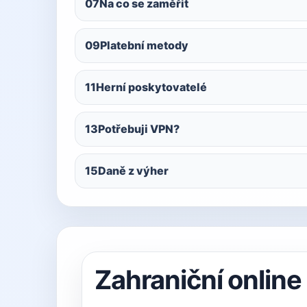
07
Na co se zaměřit
09
Platební metody
11
Herní poskytovatelé
13
Potřebuji VPN?
15
Daně z výher
Zahraniční online