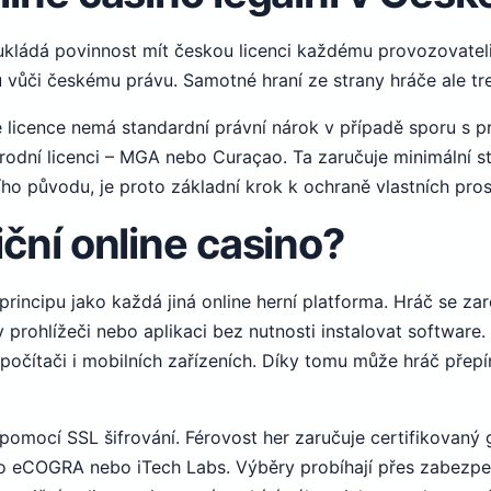
kládá povinnost mít českou licenci každému provozovateli 
u vůči českému právu. Samotné hraní ze strany hráče ale tr
ké licence nemá standardní právní nárok v případě sporu s 
odní licenci – MGA nebo Curaçao. Ta zaručuje minimální st
ho původu, je proto základní krok k ochraně vlastních prost
iční online casino?
principu jako každá jiná online herní platforma. Hráč se za
 v prohlížeči nebo aplikaci bez nutnosti instalovat softwar
a počítači i mobilních zařízeních. Díky tomu může hráč přep
 pomocí SSL šifrování. Férovost her zaručuje certifikovaný
ako eCOGRA nebo iTech Labs. Výběry probíhají přes zabezpe