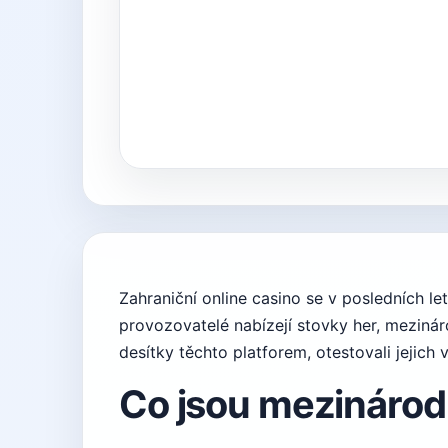
Zahraniční online casino se v posledních l
provozovatelé nabízejí stovky her, mezináro
desítky těchto platforem, otestovali jejic
Co jsou mezinárodn